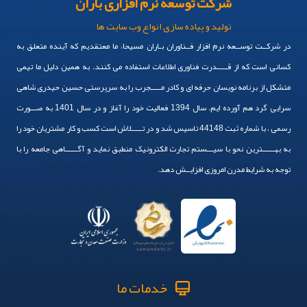
شرکت توسعه نرم افزاری باران
تولید و پیاده سازی انواع وب سایت ها
در شرکــت توســعه نرم افزار فــناوران بـاران مسیحا، ما معتقدیم که آینده متعلق به
کسانی است که از قـــــدرت فناوری اطلاعات استفاده می کنند. به همین دلیل ما تیمی
متشکل از برنامه نویسان حرفه ای و کادر مـــــجرب را به سرپرستی حسین حیدری شاهی
سرایی گرد هم آورده ایم. سال 1394 فعالیت خود را آغاز و در سال 1401 به صـــورت
رسمی ، با شماره ثبت 44148 تاسیس شد و در تـــــلاش است کسب و کار مشتریان خود را
به بهــــــترین نحو با سیـــستم تجارت الکترونیک منطبق نماید و آگــــــاهی جامعه را با
توجه به شرایط مدرن امروزی افزایــش دهد.
خدمات ما