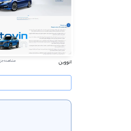
اتووین
مشاهده جزئ