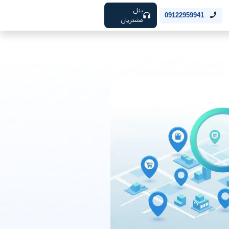
پنل
09122959941
مشتریان