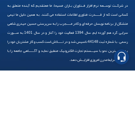
در شرکــت توســعه نرم افزار فــناوران بـاران مسیحا، ما معتقدیم که آینده متعلق به
پیام در تلگرام
کسانی است که از قـــــدرت فناوری اطلاعات استفاده می کنند. به همین دلیل ما تیمی
پیام در واتساپ
متشکل از برنامه نویسان حرفه ای و کادر مـــــجرب را به سرپرستی حسین حیدری شاهی
سرایی گرد هم آورده ایم. سال 1394 فعالیت خود را آغاز و در سال 1401 به صـــورت
پیام در لینکدین
رسمی ، با شماره ثبت 44148 تاسیس شد و در تـــــلاش است کسب و کار مشتریان خود را
به بهــــــترین نحو با سیـــستم تجارت الکترونیک منطبق نماید و آگــــــاهی جامعه را با
توجه به شرایط مدرن امروزی افزایــش دهد.
خدمات ما
طراحی سایت فروشگاهی