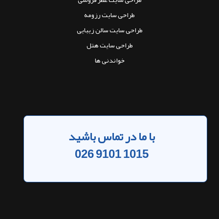
شرکت توسعه نرم افزاری باران
تولید و پیاده سازی انواع وب سایت ها
در شرکــت توســعه نرم افزار فــناوران بـاران مسیحا، ما معتقدیم که آینده متعلق به
کسانی است که از قـــــدرت فناوری اطلاعات استفاده می کنند. به همین دلیل ما تیمی
متشکل از برنامه نویسان حرفه ای و کادر مـــــجرب را به سرپرستی حسین حیدری شاهی
سرایی گرد هم آورده ایم. سال 1394 فعالیت خود را آغاز و در سال 1401 به صـــورت
رسمی ، با شماره ثبت 44148 تاسیس شد و در تـــــلاش است کسب و کار مشتریان خود را
به بهــــــترین نحو با سیـــستم تجارت الکترونیک منطبق نماید و آگــــــاهی جامعه را با
توجه به شرایط مدرن امروزی افزایــش دهد.