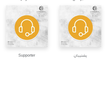
پشتیبان
Supporter
3
+1500
پروژه فعال
شعبه
+1300
+40
پرسنل
کارفرما