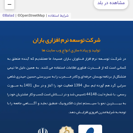
شرکت توسعه نرم افزاری باران
تولید و پیاده سازی انواع وب سایت ها
در شرکــت توســعه نرم افزار فــناوران بـاران مسیحا، ما معتقدیم که آینده متعلق به
کسانی است که از قـــــدرت فناوری اطلاعات استفاده می کنند. به همین دلیل ما تیمی
متشکل از برنامه نویسان حرفه ای و کادر مـــــجرب را به سرپرستی حسین حیدری شاهی
سرایی گرد هم آورده ایم. سال 1394 فعالیت خود را آغاز و در سال 1401 به صـــورت
رسمی ، با شماره ثبت 44148 تاسیس شد و در تـــــلاش است کسب و کار مشتریان خود را
به بهــــــترین نحو با سیـــستم تجارت الکترونیک منطبق نماید و آگــــــاهی جامعه را با
توجه به شرایط مدرن امروزی افزایــش دهد.