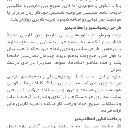
بالا یا آیکون پرچم/زبان) تا کاربر سریع بین فارسی و انگلیسی
جابه‌جا بشه. همچنین می‌تونیم تشخیص خودکار زبان مرورگر یا
موقعیت جغرافیایی رو اضافه کنیم تا تجربه کاربری روان‌تر بشه.
طراحی ریسپانسیو و انعطاف‌پذیر
توجه ویژه‌ای به تفاوت‌های زبانی داریم؛ متن فارسی معمولاً
طولانی‌تر از انگلیسی می‌شه و جهت نوشتاری راست‌به‌چپ داره.
برای همین، طراحی سایت رو طوری انجام می‌دیم که با تغییر زبان
یا طول متن، هیچ‌وقت به‌هم نریزه، چیدمان به‌درستی جابه‌جا
بشه و همه عناصر (دکمه‌ها، منوها، تصاویر) در جای درست
بمونن.
علاوه بر این، سایت کاملاً موبایل‌فرندلی و ریسپانسیو طراحی
می‌شه، چون طبق آمار معتبر، بیش از 90٪ کانادایی‌ها از گوشی
هوشمند برای جستجو و مرور وب استفاده می‌کنن. این یعنی
سایت شما روی هر دستگاهی – از آیفون و اندروید گرفته تا تبلت
و دسکتاپ – سریع، خوانا و راحت کار می‌کنه و تجربه کاربری عالی
ارائه می‌ده.
پرداخت آنلاین انعطاف‌پذیر
اگر سایت شما نیاز به دریافت پرداخت آنلاین داره (مثل