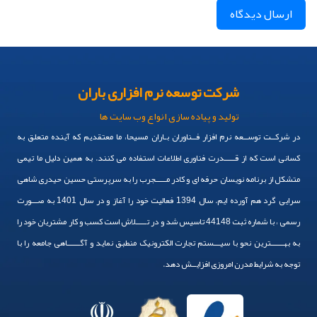
ارسال دیدگاه
شرکت توسعه نرم افزاری باران
تولید و پیاده سازی انواع وب سایت ها
در شرکــت توســعه نرم افزار فــناوران بـاران مسیحا، ما معتقدیم که آینده متعلق به
کسانی است که از قـــــدرت فناوری اطلاعات استفاده می کنند. به همین دلیل ما تیمی
متشکل از برنامه نویسان حرفه ای و کادر مـــــجرب را به سرپرستی حسین حیدری شاهی
سرایی گرد هم آورده ایم. سال 1394 فعالیت خود را آغاز و در سال 1401 به صـــورت
رسمی ، با شماره ثبت 44148 تاسیس شد و در تـــــلاش است کسب و کار مشتریان خود را
به بهــــــترین نحو با سیـــستم تجارت الکترونیک منطبق نماید و آگــــــاهی جامعه را با
توجه به شرایط مدرن امروزی افزایــش دهد.