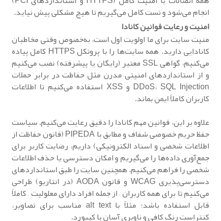
همه اتصالات با امنیت کامل (HTTPS و استانداردهای PCI)
انجام می‌شود و تست کامل می‌گیریم تا هیچ مشکلی پیش نیاید.
امنیت و رعایت قوانین کانادا
منیت سایت برای ما اولویت اول است، به‌خصوص وقتی مخاطبان
کانادایی دارید. همه سایت‌ها را با پروتکل HTTPS کامل پیاده
می‌کنیم، گواهی SSL معتبر (رایگان یا پیشرفته) نصب می‌کنیم
و از استانداردهای امنیتی مدرن مثل حفاظت در برابر حملات
DDoS، SQL Injection و XSS استفاده می‌کنیم تا اطلاعات
کاربران کاملاً ایمن بماند.
علاوه بر این، قوانین مهم کانادا را دقیق رعایت می‌کنیم. سیاست
حفظ حریم خصوصی شفاف و مطابق با PIPEDA (قانون حفاظت از
اطلاعات شخصی و اسناد الکترونیکی) داریم، رضایت کاربر برای
جمع‌آوری داده‌ها را می‌گیریم و امکان دسترسی یا حذف اطلاعات
شخصی را فراهم می‌کنیم. همچنین سایت را طبق استانداردهای
دسترسی‌پذیری WCAG و قانون AODA (در انتاریو) طراحی
می‌کنیم تا برای همه کاربران – از جمله افراد دارای معلولیت – کاملاً
قابل استفاده باشد؛ مثلاً با alt text مناسب برای تصاویر،
کنتراست رنگ کافی و ناوبری آسان با کیبورد.