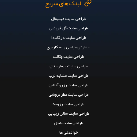
شرکت توسعه نرم افزاری باران
تولید و پیاده سازی انواع وب سایت ها
در شرکــت توســعه نرم افزار فــناوران بـاران مسیحا، ما معتقدیم که آینده متعلق به
کسانی است که از قـــــدرت فناوری اطلاعات استفاده می کنند. به همین دلیل ما تیمی
متشکل از برنامه نویسان حرفه ای و کادر مـــــجرب را به سرپرستی حسین حیدری شاهی
سرایی گرد هم آورده ایم. سال 1394 فعالیت خود را آغاز و در سال 1401 به صـــورت
رسمی ، با شماره ثبت 44148 تاسیس شد و در تـــــلاش است کسب و کار مشتریان خود را
به بهــــــترین نحو با سیـــستم تجارت الکترونیک منطبق نماید و آگــــــاهی جامعه را با
توجه به شرایط مدرن امروزی افزایــش دهد.