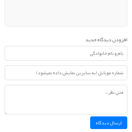
ارسال دیدگاه
شرکت توسعه نرم افزاری باران
تولید و پیاده سازی انواع وب سایت ها
در شرکــت توســعه نرم افزار فــناوران بـاران مسیحا، ما معتقدیم که آینده متعلق به