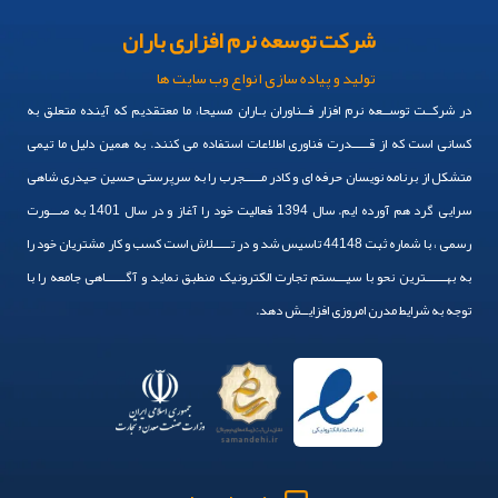
شرکت توسعه نرم افزاری باران
تولید و پیاده سازی انواع وب سایت ها
در شرکــت توســعه نرم افزار فــناوران بـاران مسیحا، ما معتقدیم که آینده متعلق به
کسانی است که از قـــــدرت فناوری اطلاعات استفاده می کنند. به همین دلیل ما تیمی
متشکل از برنامه نویسان حرفه ای و کادر مـــــجرب را به سرپرستی حسین حیدری شاهی
سرایی گرد هم آورده ایم. سال 1394 فعالیت خود را آغاز و در سال 1401 به صـــورت
رسمی ، با شماره ثبت 44148 تاسیس شد و در تـــــلاش است کسب و کار مشتریان خود را
به بهــــــترین نحو با سیـــستم تجارت الکترونیک منطبق نماید و آگــــــاهی جامعه را با
توجه به شرایط مدرن امروزی افزایــش دهد.