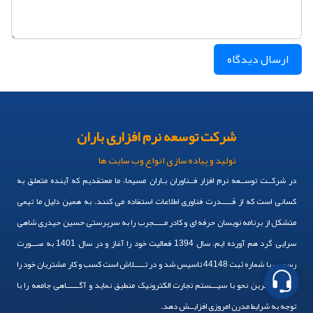
ارسال دیدگاه
شرکت توسعه نرم افزاری باران
تماس بگیرید
تولید و پیاده سازی انواع وب سایت ها
پیام در تلگرام
در شرکــت توســعه نرم افزار فــناوران بـاران مسیحا، ما معتقدیم که آینده متعلق به
پیام در واتساپ
کسانی است که از قـــــدرت فناوری اطلاعات استفاده می کنند. به همین دلیل ما تیمی
متشکل از برنامه نویسان حرفه ای و کادر مـــــجرب را به سرپرستی حسین حیدری شاهی
پیام در لینکدین
سرایی گرد هم آورده ایم. سال 1394 فعالیت خود را آغاز و در سال 1401 به صـــورت
رسمی ، با شماره ثبت 44148 تاسیس شد و در تـــــلاش است کسب و کار مشتریان خود را
به بهــــــترین نحو با سیـــستم تجارت الکترونیک منطبق نماید و آگــــــاهی جامعه را با
توجه به شرایط مدرن امروزی افزایــش دهد.