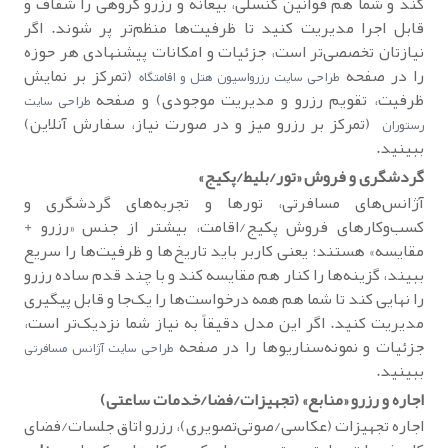
کند و شما هم قوانین کنسلی، بیعانه و رزرو گروهی را شفاف و
قابل اجرا مدیریت کنید تا ظرفیت‌ها منظم‌تر پر شوند. اگر
نیازتان تخصصی‌تر است، جزئیات و امکانات پیشنهادی هر حوزه
را در صفحه
(تمرکز بر نمایش
طراحی سایت رزرواسیون هتل و اقامتگاه
ظرفیت، تقویم رزرو و مدیریت موجودی) و صفحه
طراحی سایت
(تمرکز بر رزرو میز و در صورت نیاز، سفارش آنلاین)
رستوران
ببینید.
گردشگری و فروش «تور/بلیط/پکیج»
آژانس‌های مسافرتی، تورها و تجربه‌های گردشگری و
کسب‌وکارهای فروش پکیج/اقامت، بیشتر از جنس «رزرو +
مقایسه» هستند؛ یعنی کاربر باید تاریخ‌ها و ظرفیت‌ها را سریع
ببیند، گزینه‌ها را کنار هم مقایسه کند و با چند قدم ساده رزرو
را نهایی کند تا شما هم همه درخواست‌ها را یک‌جا و قابل پیگیری
مدیریت کنید. اگر این مدل دقیقاً به نیاز شما نزدیک‌تر است،
جزئیات و نمونه‌سناریوها را در صفحه
طراحی سایت آژانس مسافرتی
ببینید.
اجاره و رزرو «منابع» (تجهیزات/فضا/خدمات ساعتی)
اجاره تجهیزات (عکاسی/صوتی‌تصویری)، رزرو اتاق جلسات/فضای