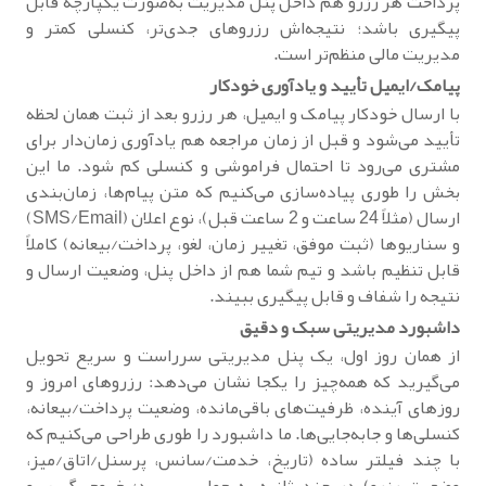
پرداخت هر رزرو هم داخل پنل مدیریت به‌صورت یکپارچه قابل
پیگیری باشد؛ نتیجه‌اش رزروهای جدی‌تر، کنسلی کمتر و
مدیریت مالی منظم‌تر است.
پیامک/ایمیل تأیید و یادآوری خودکار
با ارسال خودکار پیامک و ایمیل، هر رزرو بعد از ثبت همان لحظه
تأیید می‌شود و قبل از زمان مراجعه هم یادآوری زمان‌دار برای
مشتری می‌رود تا احتمال فراموشی و کنسلی کم شود. ما این
بخش را طوری پیاده‌سازی می‌کنیم که متن پیام‌ها، زمان‌بندی
ارسال (مثلاً 24 ساعت و 2 ساعت قبل)، نوع اعلان (SMS/Email)
و سناریوها (ثبت موفق، تغییر زمان، لغو، پرداخت/بیعانه) کاملاً
قابل تنظیم باشد و تیم شما هم از داخل پنل، وضعیت ارسال و
نتیجه را شفاف و قابل پیگیری ببیند.
داشبورد مدیریتی سبک و دقیق
از همان روز اول، یک پنل مدیریتی سرراست و سریع تحویل
می‌گیرید که همه‌چیز را یکجا نشان می‌دهد: رزروهای امروز و
روزهای آینده، ظرفیت‌های باقی‌مانده، وضعیت پرداخت/بیعانه،
کنسلی‌ها و جابه‌جایی‌ها. ما داشبورد را طوری طراحی می‌کنیم که
با چند فیلتر ساده (تاریخ، خدمت/سانس، پرسنل/اتاق/میز،
وضعیت رزرو) در چند ثانیه به جواب برسید؛ خروجی‌گیری و