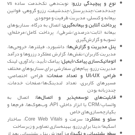
نوع و پیچیدگی رزرو:
نوبت‌دهی تک‌خدمت ساده vs
چندخدمت/چندپرسنل/چندشیفت، رزرو گروهی، قوانین
بیعانه و کنسلی، مدیریت ظرفیت و موجودی
پرداخت آنلاین و بیعانه‌گیری:
اتصال به درگاه، سناریوهای
بیعانه (ثابت/درصدی/شرطی)، پرداخت کامل/مرحله‌ای،
تسویه و گزارش‌گیری
پنل مدیریت و گزارش‌ها:
داشبورد، فیلترها، خروجی‌ها،
مدیریت کاربران/نقش‌ها، گزارش عملکرد رزروها و درآمد
اتوماتیک‌سازی پیامک/ایمیل:
پیامک تأیید، یادآوری، لینک
مدیریت رزرو، پیام‌های سفارشی برای سناریوهای مختلف
طراحی UI/UX و تعداد صفحات:
طراحی اختصاصی،
مسیرهای کاربری، تعداد لندینگ‌ها/صفحات خدمات،
چندزبانه بودن
قابلیت‌های توسعه‌پذیر و اتصال‌ها:
اتصال به
واتساپ/CRM یا ابزار داخلی، API، وب‌هوک‌ها، فرم‌ها و
یکپارچه‌سازی‌های خاص
سئو و عملکرد:
سرعت و Core Web Vitals، ساختار
اسکیما/دیتا برای رزرو، بهینه‌سازی تصاویر و زیرساخت
سطح پشتیبانی و نگهداری:
آموزش پنل، پشتیبانی بعد از