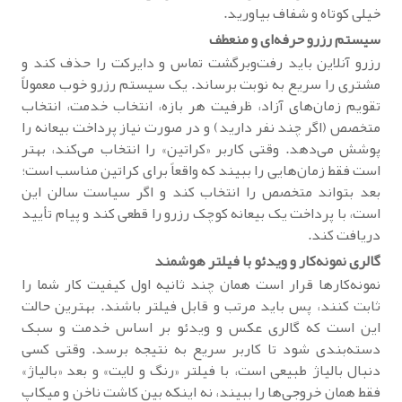
خیلی کوتاه و شفاف بیاورید.
سیستم رزرو حرفه‌ای و منعطف
رزرو آنلاین باید رفت‌وبرگشت تماس و دایرکت را حذف کند و
مشتری را سریع به نوبت برساند. یک سیستم رزرو خوب معمولاً
تقویم زمان‌های آزاد، ظرفیت هر بازه، انتخاب خدمت، انتخاب
متخصص (اگر چند نفر دارید) و در صورت نیاز پرداخت بیعانه را
پوشش می‌دهد. وقتی کاربر «کراتین» را انتخاب می‌کند، بهتر
است فقط زمان‌هایی را ببیند که واقعاً برای کراتین مناسب است؛
بعد بتواند متخصص را انتخاب کند و اگر سیاست سالن این
است، با پرداخت یک بیعانه کوچک رزرو را قطعی کند و پیام تأیید
دریافت کند.
گالری نمونه‌کار و ویدئو با فیلتر هوشمند
نمونه‌کارها قرار است همان چند ثانیه اول کیفیت کار شما را
ثابت کنند، پس باید مرتب و قابل فیلتر باشند. بهترین حالت
این است که گالری عکس و ویدئو بر اساس خدمت و سبک
دسته‌بندی شود تا کاربر سریع به نتیجه برسد. وقتی کسی
دنبال بالیاژ طبیعی است، با فیلتر «رنگ و لایت» و بعد «بالیاژ»
فقط همان خروجی‌ها را ببیند، نه اینکه بین کاشت ناخن و میکاپ