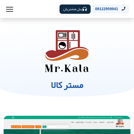
پنل مشتریان
09122959941
مستر کالا