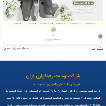
دکتر طلا
مشاهده جزئیات پروژه
شرکت توسعه نرم افزاری باران
تولید و پیاده سازی انواع وب سایت ها
در شرکــت توســعه نرم افزار فــناوران بـاران مسیحا، ما معتقدیم که آینده متعلق به
کسانی است که از قـــــدرت فناوری اطلاعات استفاده می کنند. به همین دلیل ما تیمی
متشکل از برنامه نویسان حرفه ای و کادر مـــــجرب را به سرپرستی حسین حیدری شاهی