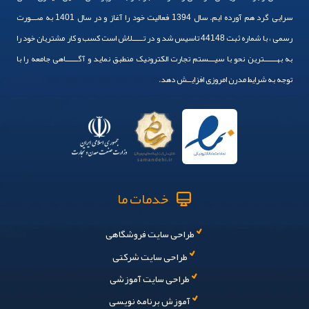
سرایی گرد هم آورده ایم. سال 1394 فعالیت خود را آغاز و در سال 1401 به صـــورت
رسمی ، با شماره ثبت 44148 تاسیس شد و در تـــــلاش است کسب و کار مشتریان خود را
به بهــــــترین نحو با سیـــستم تجارت الکترونیک منطبق نماید و آگــــــاهی جامعه را با
توجه به شرایط مدرن امروزی افزایــش دهد.
خدمات ما
طراحی سایت فروشگاهی
طراحی سایت شرکتی
طراحی سایت آموزشی
آموزش برنامه نویسی