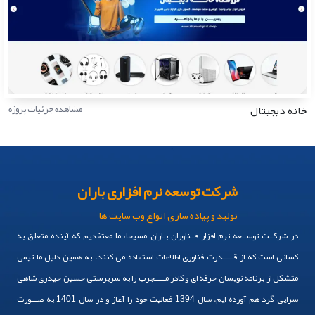
خانه دیجیتال
مشاهده جزئیات پروژه
شرکت توسعه نرم افزاری باران
تولید و پیاده سازی انواع وب سایت ها
در شرکــت توســعه نرم افزار فــناوران بـاران مسیحا، ما معتقدیم که آینده متعلق به
کسانی است که از قـــــدرت فناوری اطلاعات استفاده می کنند. به همین دلیل ما تیمی
متشکل از برنامه نویسان حرفه ای و کادر مـــــجرب را به سرپرستی حسین حیدری شاهی
سرایی گرد هم آورده ایم. سال 1394 فعالیت خود را آغاز و در سال 1401 به صـــورت