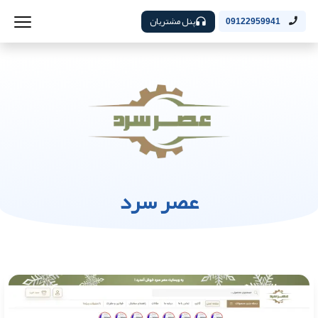
پنل مشتریان
09122959941
عصر سرد