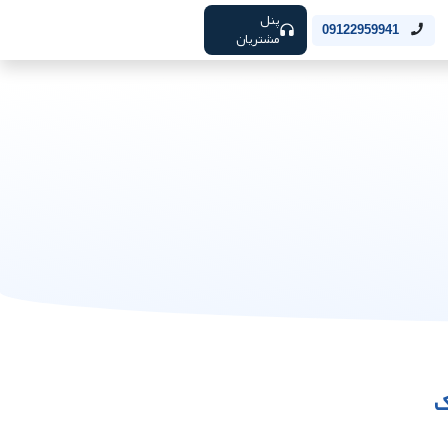
پنل
09122959941
مشتریان
ک