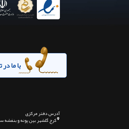
با ما در
آدرس دفتر مرکزی
کرج گلشهر بین پونه و بنفشه س