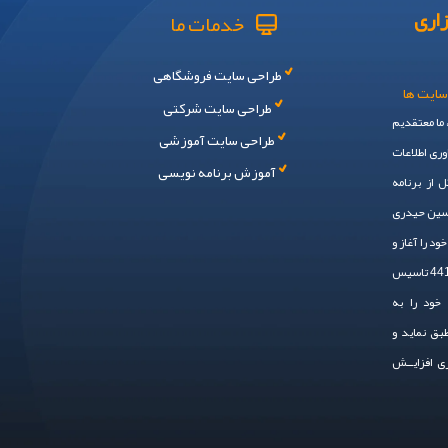
اری
خدمات ما
طراحی سایت فروشگاهی
سایت ها
طراحی سایت شرکتی
، ما معتقدیم
طراحی سایت آموزشی
وری اطلاعات
آموزش برنامه نویسی
 از برنامه
حسین حیدری
 ایم. سال 1394 فعالیت خود را آغاز و
در سال 1401 به صـــورت رسمی ، با شماره ثبت 44148 تاسیس
خود را به
طبق نماید و
زی افزایــش