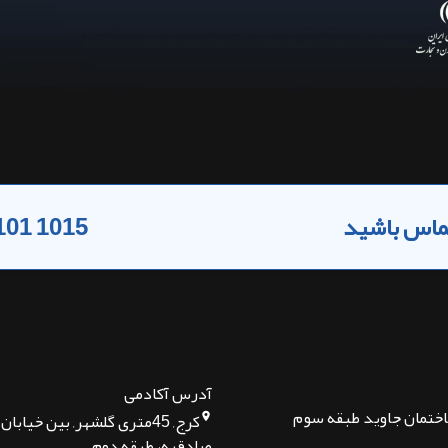
 تماس باشید
101 1015
آدرس آکادمی
اختمان جاوید طبقه سوم
کرج, 45متری گلشهر, بین خیا
صادقیه، طبقه دوم