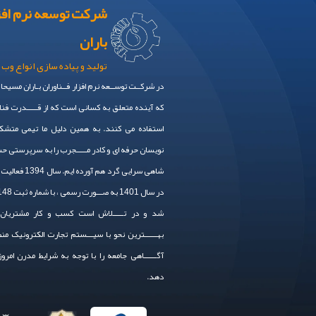
شرکت توسعه نرم افز
باران
تولید و پیاده سازی انواع وب 
در شرکــت توســعه نرم افزار فــناوران بـاران مسیحا
که آینده متعلق به کسانی است که از قـــــدرت فنا
استفاده می کنند. به همین دلیل ما تیمی متشکل
نویسان حرفه ای و کادر مـــــجرب را به سرپرستی 
شاهی سرایی گرد هم آورده
شد و در تـــــلاش است کسب و کار مشتریان 
بهــــــترین نحو با سیـــستم تجارت الکترونیک من
آگــــــاهی جامعه را با توجه به شرایط مدرن امرو
دهد.