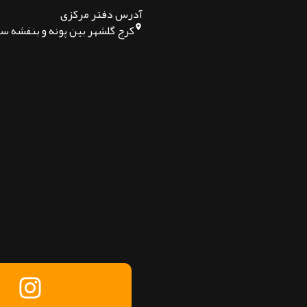
آدرس دفتر مرکزی
کرج گلشهر بین پونه و بنفشه س
تماس بگیرید
پیام در تلگرام
پیام در واتساپ
پیام در لینکدین