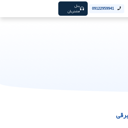
پنل
09122959941
مشتریان
برقی