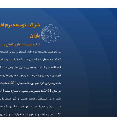
شرکت توسعه نرم افز
باران
تولید و پیاده سازی انواع وب 
در شرکــت توســعه نرم افزار فــناوران بـاران مسیحا
که آینده متعلق به کسانی است که از قـــــدرت فنا
استفاده می کنند. به همین دلیل ما تیمی متشکل
نویسان حرفه ای و کادر مـــــجرب را به سرپرستی 
شاهی سرایی گرد هم آورده
شد و در تـــــلاش است کسب و کار مشتریان 
بهــــــترین نحو با سیـــستم تجارت الکترونیک من
آگــــــاهی جامعه را با توجه به شرایط مدرن امرو