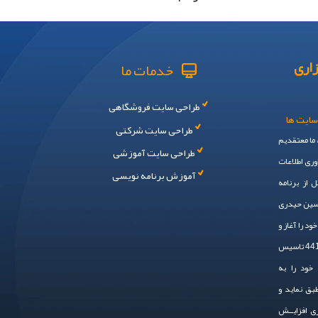
اری
خدمات ما
طراحی سایت فروشگاهی
سایت ها
طراحی سایت شرکتی
، ما معتقدیم
طراحی سایت آموزشی
وری اطلاعات
آموزش برنامه نویسی
 از برنامه
حسین حیدری
 ایم. سال 1394 فعالیت خود را آغاز و
در سال 1401 به صـــورت رسمی ، با شماره ثبت 44148 تاسیس
خود را به
طبق نماید و
زی افزایــش