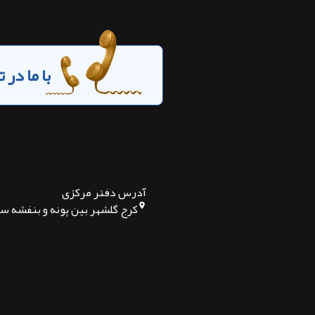
با ما در
آدرس دفتر مرکزی
کرج گلشهر بین پونه و بنفشه س