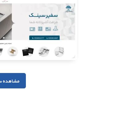
مشاهده س