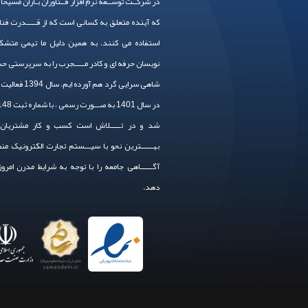
در شرکــت توســعه نرم افزار فــناوران بـاران مسیحا
که آینده متعلق به کسانی است که از قـــــدرت فنا
استفاده می کنند. به همین دلیل ما تیمی متشکل
نویسان حرفه ای و کادر مـــــجرب را به سرپرستی 
شاهی سرایی گرد هم آورده
شد و در تـــــلاش است کسب و کار مشتریان 
بهــــــترین نحو با سیـــستم تجارت الکترونیک من
آگــــــاهی جامعه را با توجه به شرایط مدرن امرو
دهد.