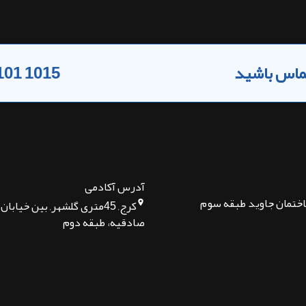
 تماس باشید
101 1015
آدرس آکادمی
اختمان جاوید طبقه سوم
کرج, 45متری گلشهر, بین خیا
صادقیه، طبقه دوم