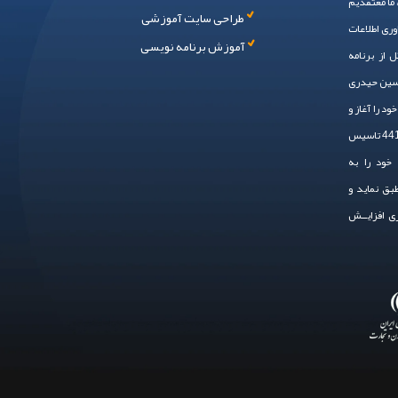
، ما معتقدیم
طراحی سایت آموزشی
وری اطلاعات
آموزش برنامه نویسی
 از برنامه
حسین حیدری
 ایم. سال 1394 فعالیت خود را آغاز و
در سال 1401 به صـــورت رسمی ، با شماره ثبت 44148 تاسیس
خود را به
طبق نماید و
زی افزایــش