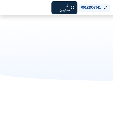
پنل
09122959941
مشتریان