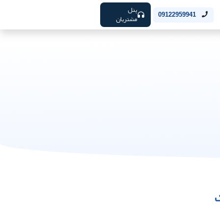
پنل
09122959941
مشتریان