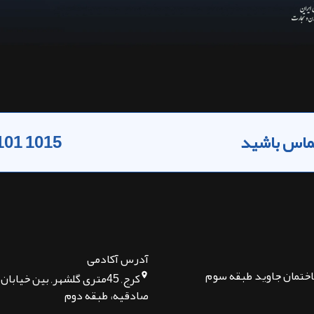
 تماس باشید
101 1015
آدرس آکادمی
اختمان جاوید طبقه سوم
کرج, 45متری گلشهر, بین خیا
صادقیه، طبقه دوم