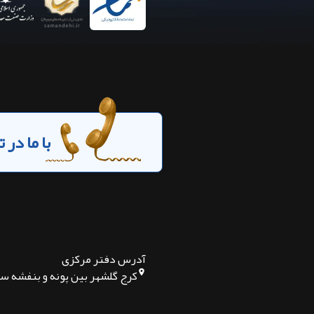
با ما در
آدرس دفتر مرکزی
کرج گلشهر بین پونه و بنفشه س