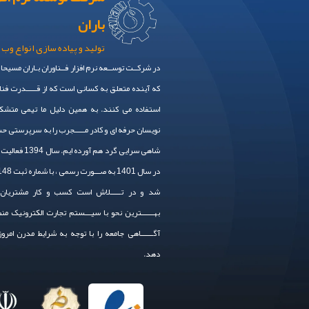
باران
تولید و پیاده سازی انواع وب 
در شرکــت توســعه نرم افزار فــناوران بـاران مسیحا
که آینده متعلق به کسانی است که از قـــــدرت فنا
استفاده می کنند. به همین دلیل ما تیمی متشکل
نویسان حرفه ای و کادر مـــــجرب را به سرپرستی 
شاهی سرایی گرد هم آورده
شد و در تـــــلاش است کسب و کار مشتریان 
بهــــــترین نحو با سیـــستم تجارت الکترونیک من
آگــــــاهی جامعه را با توجه به شرایط مدرن امرو
دهد.