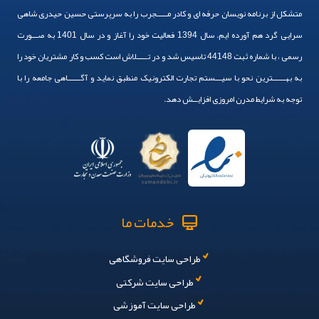
متشکل از برنامه نویسان حرفه ای و کادر مـــــجرب را به سرپرستی حسین حیدری شاهی
سرایی گرد هم آورده ایم. سال 1394 فعالیت خود را آغاز و در سال 1401 به صـــورت
رسمی ، با شماره ثبت 44148 تاسیس شد و در تـــــلاش است کسب و کار مشتریان خود را
به بهــــــترین نحو با سیـــستم تجارت الکترونیک منطبق نماید و آگــــــاهی جامعه را با
توجه به شرایط مدرن امروزی افزایــش دهد.
خدمات ما
طراحی سایت فروشگاهی
طراحی سایت شرکتی
طراحی سایت آموزشی