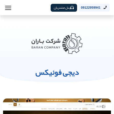
پنل مشتریان
09122959941
دیجی فونیکس