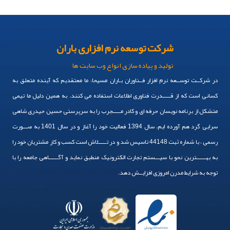
شرکت توسعه نرم افزاری باران
تولید و پیاده سازی انواع وب سایت ها
در شرکــت توســعه نرم افزار فــناوران بـاران مسیحا، ما معتقدیم که آینده متعلق به
کسانی است که از قـــــدرت فناوری اطلاعات استفاده می کنند. به همین دلیل ما تیمی
متشکل از برنامه نویسان حرفه ای و کادر مـــــجرب را به سرپرستی حسین حیدری شاهی
سرایی گرد هم آورده ایم. سال 1394 فعالیت خود را آغاز و در سال 1401 به صـــورت
رسمی ، با شماره ثبت 44148 تاسیس شد و در تـــــلاش است کسب و کار مشتریان خود را
به بهــــــترین نحو با سیـــستم تجارت الکترونیک منطبق نماید و آگــــــاهی جامعه را با
توجه به شرایط مدرن امروزی افزایــش دهد.