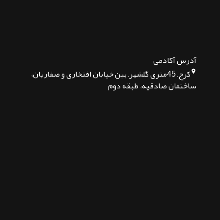
آدرس آکادمی
کرج, 45متری گلشهر, بین خیابان افتخاری و صفاریان،
ساختمان صادقیه، طبقه دوم
تماس بگیرید
پیام در تلگرام