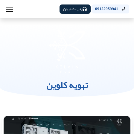
پنل مشتریان
09122959941
تهویه کلوین