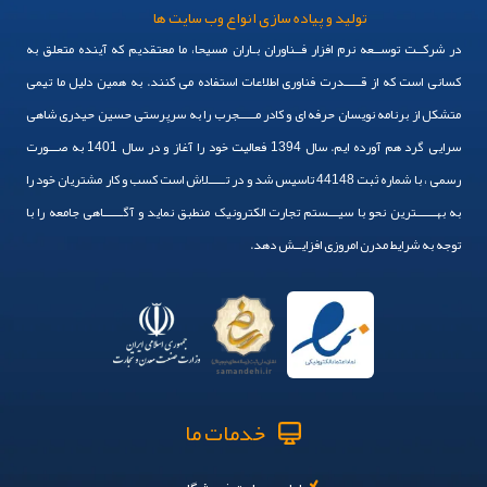
تولید و پیاده سازی انواع وب سایت ها
در شرکــت توســعه نرم افزار فــناوران بـاران مسیحا، ما معتقدیم که آینده متعلق به
کسانی است که از قـــــدرت فناوری اطلاعات استفاده می کنند. به همین دلیل ما تیمی
متشکل از برنامه نویسان حرفه ای و کادر مـــــجرب را به سرپرستی حسین حیدری شاهی
سرایی گرد هم آورده ایم. سال 1394 فعالیت خود را آغاز و در سال 1401 به صـــورت
رسمی ، با شماره ثبت 44148 تاسیس شد و در تـــــلاش است کسب و کار مشتریان خود را
به بهــــــترین نحو با سیـــستم تجارت الکترونیک منطبق نماید و آگــــــاهی جامعه را با
توجه به شرایط مدرن امروزی افزایــش دهد.
خدمات ما