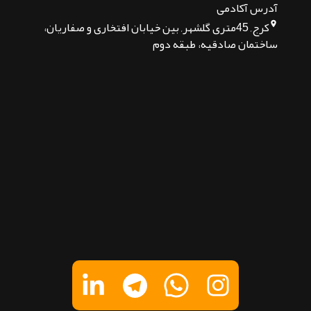
آدرس آکادمی
کرج, 45متری گلشهر, بین خیابان افتخاری و صفاریان،
ساختمان صادقیه، طبقه دوم
تماس بگیرید
پیام در تلگرام
پیام در واتساپ
پیام در لینکدین