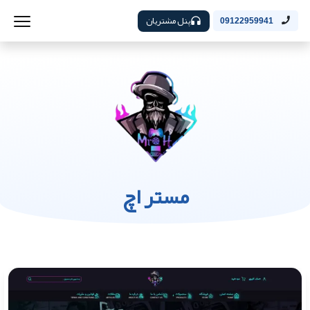
پنل مشتریان
09122959941
مستر اچ