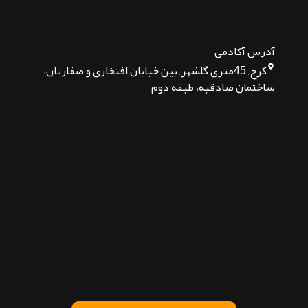
آدرس آکادمی
کرج, 45متری گلشهر, بین خیابان افتخاری و صفاریان،
ساختمان صادقیه، طبقه دوم
تماس بگیرید
پیام در تلگرام
پیام در واتساپ