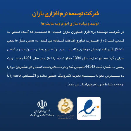
شرکت توسعه نرم افزاری باران
تولید و پیاده سازی انواع وب سایت ها
در شرکــت توســعه نرم افزار فــناوران بـاران مسیحا، ما معتقدیم که آینده متعلق به
کسانی است که از قـــــدرت فناوری اطلاعات استفاده می کنند. به همین دلیل ما تیمی
متشکل از برنامه نویسان حرفه ای و کادر مـــــجرب را به سرپرستی حسین حیدری شاهی
سرایی گرد هم آورده ایم. سال 1394 فعالیت خود را آغاز و در سال 1401 به صـــورت
رسمی ، با شماره ثبت 44148 تاسیس شد و در تـــــلاش است کسب و کار مشتریان خود را
به بهــــــترین نحو با سیـــستم تجارت الکترونیک منطبق نماید و آگــــــاهی جامعه را با
توجه به شرایط مدرن امروزی افزایــش دهد.