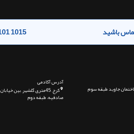
 تماس باشید
101 1015
آدرس آکادمی
اختمان جاوید طبقه سوم
کرج, 45متری گلشهر, بین خیا
صادقیه، طبقه دوم