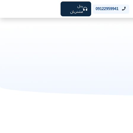
پنل
09122959941
مشتریان