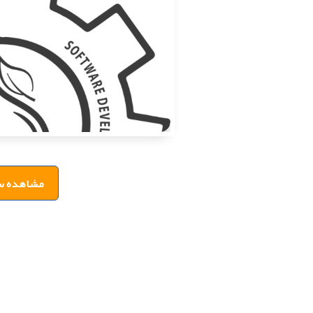
مشاهده س