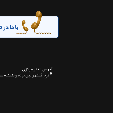
با ما در
آدرس دفتر مرکزی
کرج گلشهر بین پونه و بنفشه س