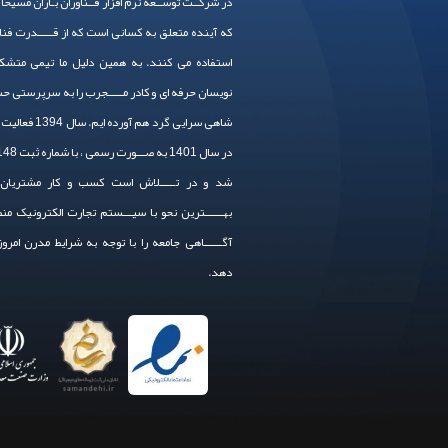
در شرکــت توســعه نرم افزار فــناوران بـاران مسیحا
که آینده متعلق به کسانی است که از قـــــدرت فنا
استفاده می کنند. به همین دلیل ما تیمی متشکل
نویسان حرفه ای و کادر مـــــجرب را به سرپرستی 
شاهی سرایی گرد هم آورده
شد و در تـــــلاش است کسب و کار مشتریان 
بهــــــترین نحو با سیـــستم تجارت الکترونیک من
آگــــــاهی جامعه را با توجه به شرایط مدرن امرو
دهد.