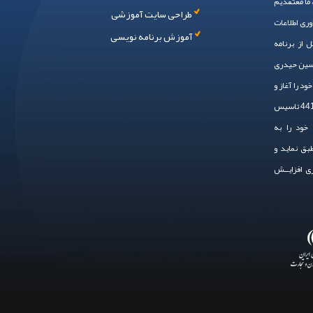
، ما معتقدیم
طراحی سایت آموزشی
وری اطلاعات
آموزش برنامه نویسی
 از برنامه
حسین حیدری
 ایم. سال 1394 فعالیت خود را آغاز و
در سال 1401 به صـــورت رسمی ، با شماره ثبت 44148 تاسیس
خود را به
طبق نماید و
زی افزایــش