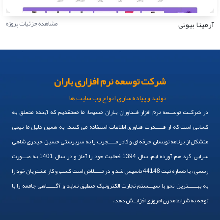
آرمیتا بیوتی
مشاهده جزئیات پروژه
شرکت توسعه نرم افزاری باران
تولید و پیاده سازی انواع وب سایت ها
در شرکــت توســعه نرم افزار فــناوران بـاران مسیحا، ما معتقدیم که آینده متعلق به
کسانی است که از قـــــدرت فناوری اطلاعات استفاده می کنند. به همین دلیل ما تیمی
متشکل از برنامه نویسان حرفه ای و کادر مـــــجرب را به سرپرستی حسین حیدری شاهی
سرایی گرد هم آورده ایم. سال 1394 فعالیت خود را آغاز و در سال 1401 به صـــورت
رسمی ، با شماره ثبت 44148 تاسیس شد و در تـــــلاش است کسب و کار مشتریان خود را
به بهــــــترین نحو با سیـــستم تجارت الکترونیک منطبق نماید و آگــــــاهی جامعه را با
توجه به شرایط مدرن امروزی افزایــش دهد.