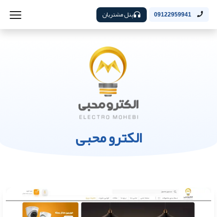
پنل مشتریان
09122959941
الکترو محبی