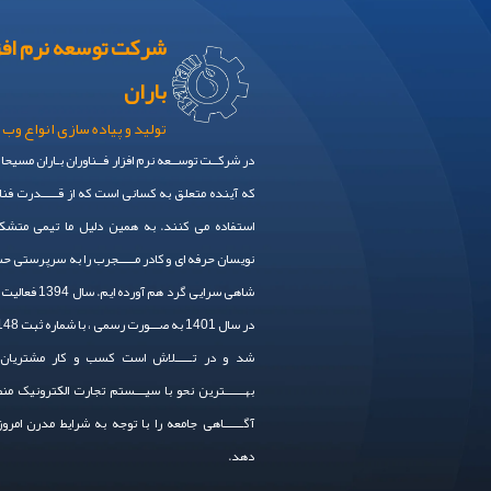
شرکت توسعه نرم افز
باران
تولید و پیاده سازی انواع وب 
در شرکــت توســعه نرم افزار فــناوران بـاران مسیحا
که آینده متعلق به کسانی است که از قـــــدرت فنا
استفاده می کنند. به همین دلیل ما تیمی متشکل
نویسان حرفه ای و کادر مـــــجرب را به سرپرستی 
شاهی سرایی گرد هم آورده
شد و در تـــــلاش است کسب و کار مشتریان 
بهــــــترین نحو با سیـــستم تجارت الکترونیک من
آگــــــاهی جامعه را با توجه به شرایط مدرن امرو
دهد.