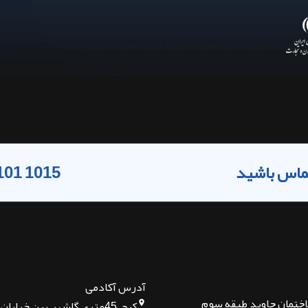
 تماس باشید
101 1015
آدرس آکادمی
اختمان جاوید طبقه سوم
کرج, 45متری گلشهر, بین خیا