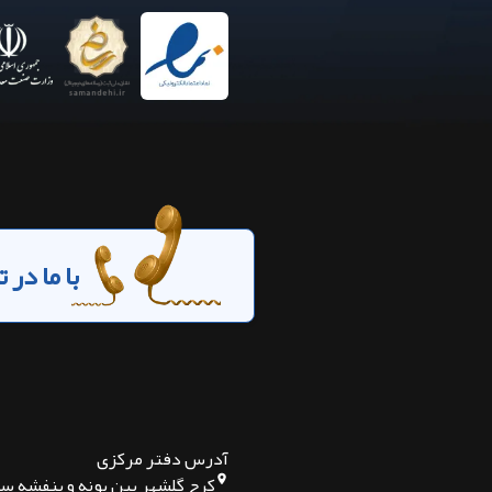
با ما در
آدرس دفتر مرکزی
کرج گلشهر بین پونه و بنفشه س