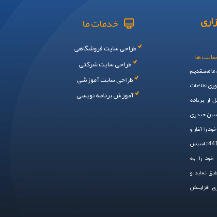
اری
خدمات ما
طراحی سایت فروشگاهی
سایت ها
طراحی سایت شرکتی
، ما معتقدیم
طراحی سایت آموزشی
وری اطلاعات
آموزش برنامه نویسی
 از برنامه
حسین حیدری
 ایم. سال 1394 فعالیت خود را آغاز و
در سال 1401 به صـــورت رسمی ، با شماره ثبت 44148 تاسیس
خود را به
طبق نماید و
زی افزایــش