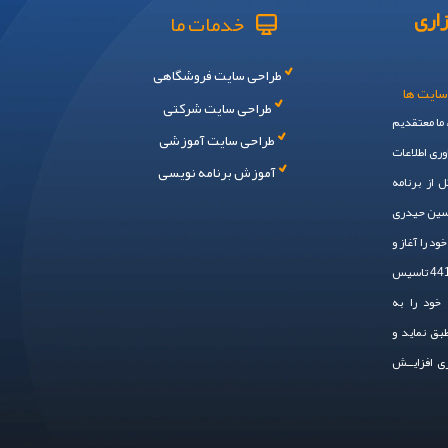
اری
خدمات ما
طراحی سایت فروشگاهی
سایت ها
طراحی سایت شرکتی
، ما معتقدیم
طراحی سایت آموزشی
وری اطلاعات
آموزش برنامه نویسی
 از برنامه
حسین حیدری
 ایم. سال 1394 فعالیت خود را آغاز و
در سال 1401 به صـــورت رسمی ، با شماره ثبت 44148 تاسیس
خود را به
طبق نماید و
زی افزایــش