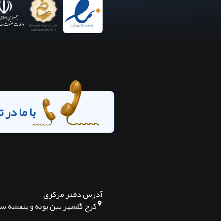
با ما در
آدرس دفتر مرکزی
کرج گلشهر بین پونه و بنفشه س