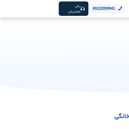
پنل
09122959941
مشتریان
خانگی