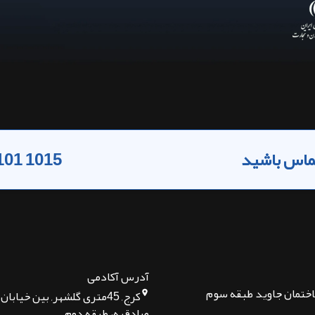
 تماس باشید
101 1015
آدرس آکادمی
اختمان جاوید طبقه سوم
کرج, 45متری گلشهر, بین خیا
صادقیه، طبقه دوم