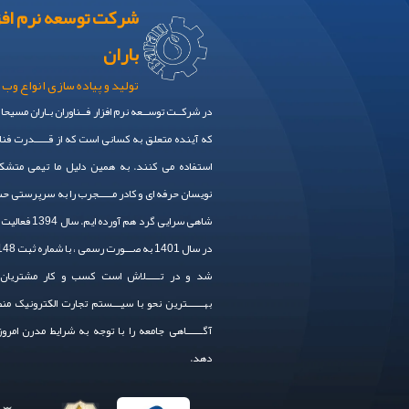
شرکت توسعه نرم افز
باران
تولید و پیاده سازی انواع وب 
در شرکــت توســعه نرم افزار فــناوران بـاران مسیحا
که آینده متعلق به کسانی است که از قـــــدرت فنا
استفاده می کنند. به همین دلیل ما تیمی متشکل
نویسان حرفه ای و کادر مـــــجرب را به سرپرستی 
شاهی سرایی گرد هم آورده
شد و در تـــــلاش است کسب و کار مشتریان 
بهــــــترین نحو با سیـــستم تجارت الکترونیک من
آگــــــاهی جامعه را با توجه به شرایط مدرن امرو
دهد.