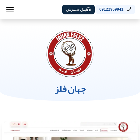
پنل مشتریان
09122959941
جهان فلز