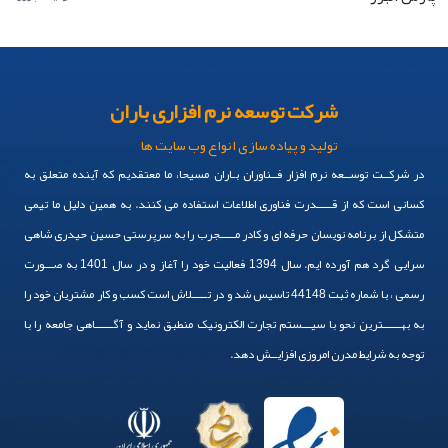
شرکت توسعه نرم افزاری باران
تولید و پیاده سازی انواع وب سایت ها
در شرکــت توســعه نرم افزار فــناوران بـاران مسیحا، ما معتقدیم که آینده متعلق به
کسانی است که از قـــــدرت فناوری اطلاعات استفاده می کنند. به همین دلیل ما تیمی
متشکل از برنامه نویسان حرفه ای و کادر مـــــجرب را به سرپرستی حسین حیدری شاهی
سرایی گرد هم آورده ایم. سال 1394 فعالیت خود را آغاز و در سال 1401 به صـــورت
رسمی ، با شماره ثبت 44148 تاسیس شد و در تـــــلاش است کسب و کار مشتریان خود را
به بهــــــترین نحو با سیـــستم تجارت الکترونیک منطبق نماید و آگــــــاهی جامعه را با
توجه به شرایط مدرن امروزی افزایــش دهد.