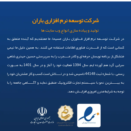
شرکت توسعه نرم افزاری باران
تولید و پیاده سازی انواع وب سایت ها
در شرکــت توســعه نرم افزار فــناوران بـاران مسیحا، ما معتقدیم که آینده متعلق به
کسانی است که از قـــــدرت فناوری اطلاعات استفاده می کنند. به همین دلیل ما تیمی
متشکل از برنامه نویسان حرفه ای و کادر مـــــجرب را به سرپرستی حسین حیدری شاهی
سرایی گرد هم آورده ایم. سال 1394 فعالیت خود را آغاز و در سال 1401 به صـــورت
رسمی ، با شماره ثبت 44148 تاسیس شد و در تـــــلاش است کسب و کار مشتریان خود را
به بهــــــترین نحو با سیـــستم تجارت الکترونیک منطبق نماید و آگــــــاهی جامعه را با
توجه به شرایط مدرن امروزی افزایــش دهد.