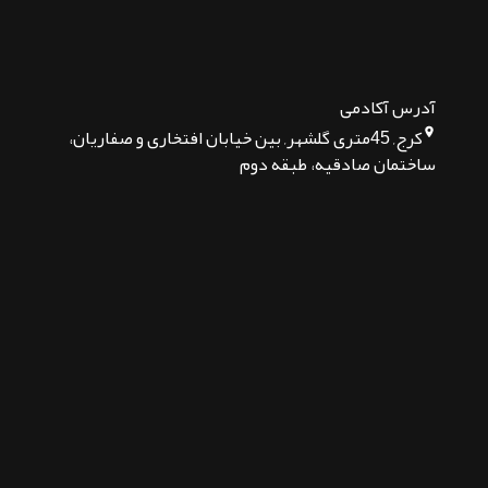
آدرس آکادمی
کرج, 45متری گلشهر, بین خیابان افتخاری و صفاریان،
ساختمان صادقیه، طبقه دوم
تماس بگیرید
پیام در تلگرام