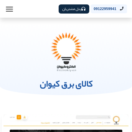
پنل مشتریان
09122959941
کالای برق کیوان