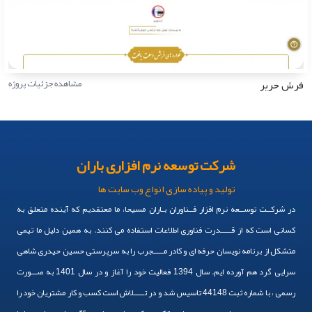
فرش حریر
مشاهده جزئیات پروژه
شرکت توسعه نرم افزاری باران
تولید و پیاده سازی انواع وب سایت ها
در شرکــت توســعه نرم افزار فــناوران بـاران مسیحا، ما معتقدیم که آینده متعلق به
کسانی است که از قـــــدرت فناوری اطلاعات استفاده می کنند. به همین دلیل ما تیمی
متشکل از برنامه نویسان حرفه ای و کادر مـــــجرب را به سرپرستی حسین حیدری شاهی
سرایی گرد هم آورده ایم. سال 1394 فعالیت خود را آغاز و در سال 1401 به صـــورت
رسمی ، با شماره ثبت 44148 تاسیس شد و در تـــــلاش است کسب و کار مشتریان خود را