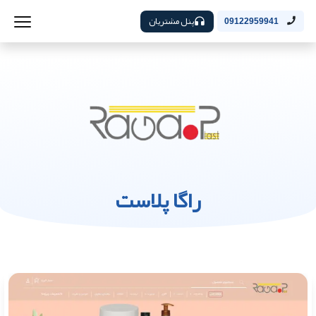
پنل مشتریان
09122959941
راگا پلاست