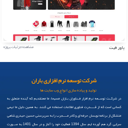
پاور فیت
مشاهده جزئیات پروژه
شرکت توسعه نرم افزاری باران
تولید و پیاده سازی انواع وب سایت ها
در شرکــت توســعه نرم افزار فــناوران بـاران مسیحا، ما معتقدیم که آینده متعلق به
کسانی است که از قـــــدرت فناوری اطلاعات استفاده می کنند. به همین دلیل ما تیمی
متشکل از برنامه نویسان حرفه ای و کادر مـــــجرب را به سرپرستی حسین حیدری شاهی
سرایی گرد هم آورده ایم. سال 1394 فعالیت خود را آغاز و در سال 1401 به صـــورت