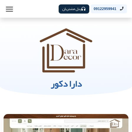
پنل مشتریان
09122959941
دارا دکور