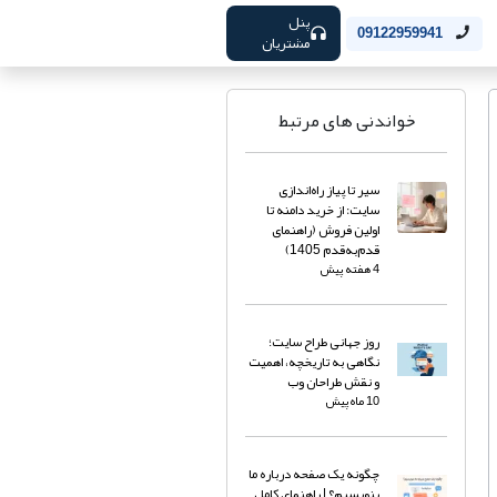
پنل
09122959941
مشتریان
خواندنی های مرتبط
سیر تا پیاز راه‌اندازی
سایت: از خرید دامنه تا
اولین فروش (راهنمای
قدم‌به‌قدم 1405)
4 هفته پیش
روز جهانی طراح سایت؛
نگاهی به تاریخچه، اهمیت
و نقش طراحان وب
10 ماه پیش
چگونه یک صفحه درباره ما
بنویسیم؟ | راهنمای کامل