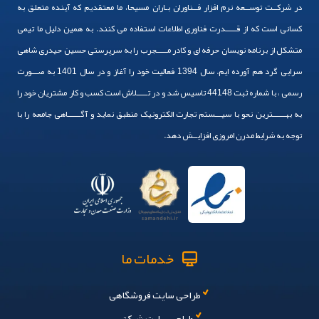
در شرکــت توســعه نرم افزار فــناوران بـاران مسیحا، ما معتقدیم که آینده متعلق به
کسانی است که از قـــــدرت فناوری اطلاعات استفاده می کنند. به همین دلیل ما تیمی
متشکل از برنامه نویسان حرفه ای و کادر مـــــجرب را به سرپرستی حسین حیدری شاهی
سرایی گرد هم آورده ایم. سال 1394 فعالیت خود را آغاز و در سال 1401 به صـــورت
رسمی ، با شماره ثبت 44148 تاسیس شد و در تـــــلاش است کسب و کار مشتریان خود را
به بهــــــترین نحو با سیـــستم تجارت الکترونیک منطبق نماید و آگــــــاهی جامعه را با
توجه به شرایط مدرن امروزی افزایــش دهد.
خدمات ما
طراحی سایت فروشگاهی
طراحی سایت شرکتی