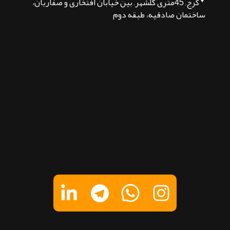
کرج, 45متری گلشهر, بین خیابان افتخاری و صفاریان،
ساختمان صادقیه، طبقه دوم