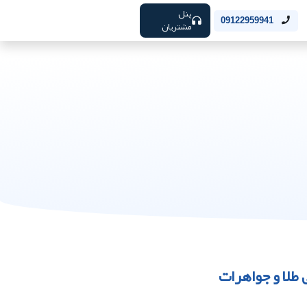
پنل
09122959941
مشتریان
لا و جواهرات