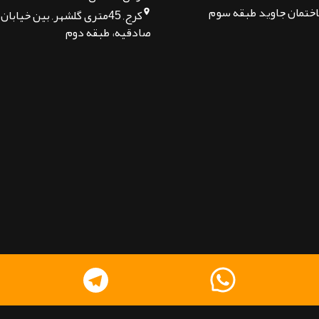
اختمان جاوید طبقه سوم
کرج, 45متری گلشهر, بین خیا
صادقیه، طبقه دوم