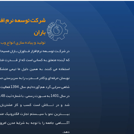
شرکت توسعه نرم افز
باران
تولید و پیاده سازی انواع وب 
در شرکــت توســعه نرم افزار فــناوران بـاران مسیحا
که آینده متعلق به کسانی است که از قـــــدرت فنا
استفاده می کنند. به همین دلیل ما تیمی متشکل
نویسان حرفه ای و کادر مـــــجرب را به سرپرستی 
شاهی سرایی گرد هم آورده
شد و در تـــــلاش است کسب و کار مشتریان 
بهــــــترین نحو با سیـــستم تجارت الکترونیک من
آگــــــاهی جامعه را با توجه به شرایط مدرن امرو
دهد.