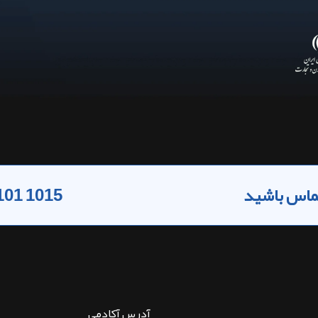
 تماس باشید
101 1015
آدرس آکادمی