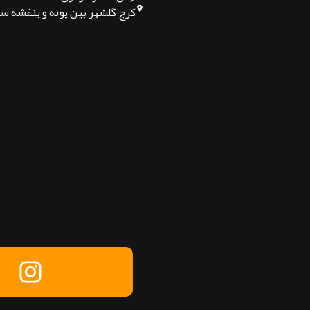
کرج گلشهر بین پونه و بنفشه س
تماس بگیرید
پیام در تلگرام
پیام در واتساپ
پیام در لینکدین