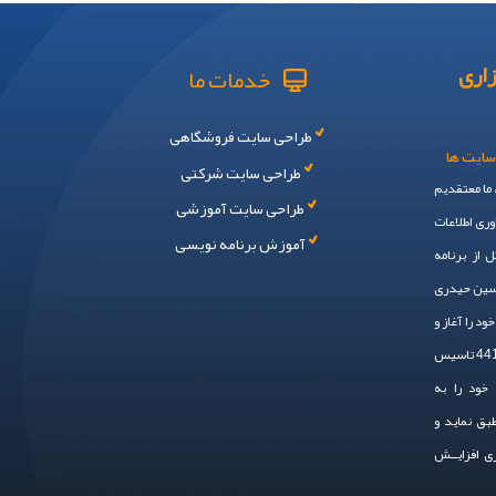
اری
خدمات ما
طراحی سایت فروشگاهی
سایت ها
طراحی سایت شرکتی
، ما معتقدیم
طراحی سایت آموزشی
وری اطلاعات
آموزش برنامه نویسی
 از برنامه
حسین حیدری
 ایم. سال 1394 فعالیت خود را آغاز و
در سال 1401 به صـــورت رسمی ، با شماره ثبت 44148 تاسیس
خود را به
طبق نماید و
زی افزایــش