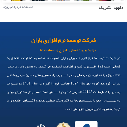
داوود الکتریک
مشاهده جزئیات پروژه
شرکت توسعه نرم افزاری باران
تولید و پیاده سازی انواع وب سایت ها
در شرکــت توســعه نرم افزار فــناوران بـاران مسیحا، ما معتقدیم که آینده متعلق به
کسانی است که از قـــــدرت فناوری اطلاعات استفاده می کنند. به همین دلیل ما تیمی
متشکل از برنامه نویسان حرفه ای و کادر مـــــجرب را به سرپرستی حسین حیدری شاهی
سرایی گرد هم آورده ایم. سال 1394 فعالیت خود را آغاز و در سال 1401 به صـــورت
رسمی ، با شماره ثبت 44148 تاسیس شد و در تـــــلاش است کسب و کار مشتریان خود را
به بهــــــترین نحو با سیـــستم تجارت الکترونیک منطبق نماید و آگــــــاهی جامعه را با
توجه به شرایط مدرن امروزی افزایــش دهد.