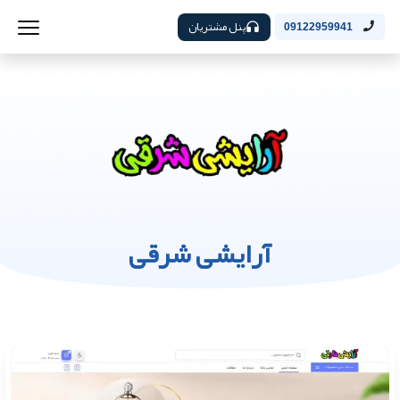
پنل مشتریان
09122959941
آرایشی شرقی