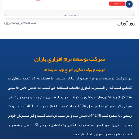
روز آوران
مشاهده جزئیات پروژه
شرکت توسعه نرم افزاری باران
تولید و پیاده سازی انواع وب سایت ها
در شرکــت توســعه نرم افزار فــناوران بـاران مسیحا، ما معتقدیم که آینده متعلق به
کسانی است که از قـــــدرت فناوری اطلاعات استفاده می کنند. به همین دلیل ما تیمی
متشکل از برنامه نویسان حرفه ای و کادر مـــــجرب را به سرپرستی حسین حیدری شاهی
سرایی گرد هم آورده ایم. سال 1394 فعالیت خود را آغاز و در سال 1401 به صـــورت
رسمی ، با شماره ثبت 44148 تاسیس شد و در تـــــلاش است کسب و کار مشتریان خود را
به بهــــــترین نحو با سیـــستم تجارت الکترونیک منطبق نماید و آگــــــاهی جامعه را با
توجه به شرایط مدرن امروزی افزایــش دهد.