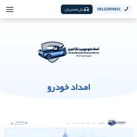
پنل مشتریان
09122959941
امداد خودرو