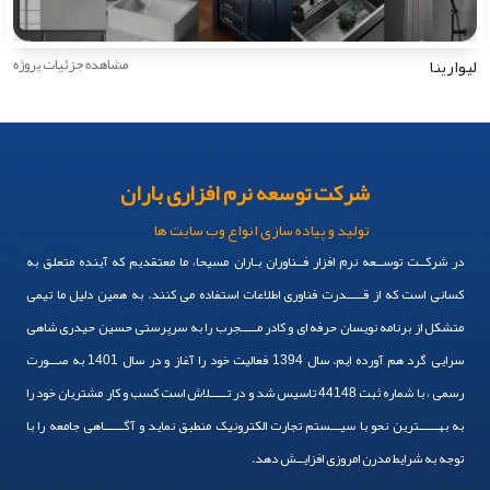
لیوارینا
مشاهده جزئیات پروژه
شرکت توسعه نرم افزاری باران
تولید و پیاده سازی انواع وب سایت ها
در شرکــت توســعه نرم افزار فــناوران بـاران مسیحا، ما معتقدیم که آینده متعلق به
کسانی است که از قـــــدرت فناوری اطلاعات استفاده می کنند. به همین دلیل ما تیمی
متشکل از برنامه نویسان حرفه ای و کادر مـــــجرب را به سرپرستی حسین حیدری شاهی
سرایی گرد هم آورده ایم. سال 1394 فعالیت خود را آغاز و در سال 1401 به صـــورت
رسمی ، با شماره ثبت 44148 تاسیس شد و در تـــــلاش است کسب و کار مشتریان خود را
به بهــــــترین نحو با سیـــستم تجارت الکترونیک منطبق نماید و آگــــــاهی جامعه را با
توجه به شرایط مدرن امروزی افزایــش دهد.