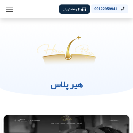
پنل مشتریان
09122959941
هیر پلاس