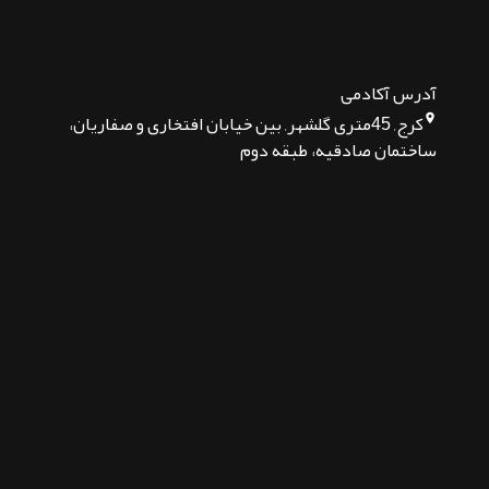
آدرس آکادمی
کرج, 45متری گلشهر, بین خیابان افتخاری و صفاریان،
ساختمان صادقیه، طبقه دوم
تماس بگیرید
پیام در تلگرام