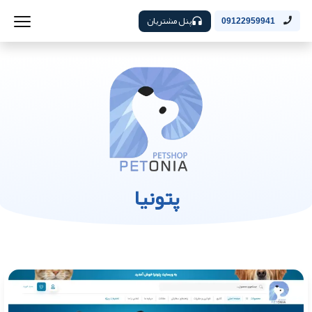
پنل مشتریان
09122959941
پتونیا