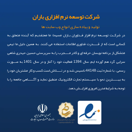
شرکت توسعه نرم افزاری باران
تولید و پیاده سازی انواع وب سایت ها
در شرکــت توســعه نرم افزار فــناوران بـاران مسیحا، ما معتقدیم که آینده متعلق به
کسانی است که از قـــــدرت فناوری اطلاعات استفاده می کنند. به همین دلیل ما تیمی
متشکل از برنامه نویسان حرفه ای و کادر مـــــجرب را به سرپرستی حسین حیدری شاهی
سرایی گرد هم آورده ایم. سال 1394 فعالیت خود را آغاز و در سال 1401 به صـــورت
رسمی ، با شماره ثبت 44148 تاسیس شد و در تـــــلاش است کسب و کار مشتریان خود را
به بهــــــترین نحو با سیـــستم تجارت الکترونیک منطبق نماید و آگــــــاهی جامعه را با
توجه به شرایط مدرن امروزی افزایــش دهد.