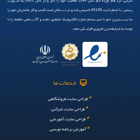
سرایی گرد هم آورده ایم. سال 1394 فعالیت خود را آغاز و در سال 1401 به صـــورت
رسمی ، با شماره ثبت 44148 تاسیس شد و در تـــــلاش است کسب و کار مشتریان خود را
به بهــــــترین نحو با سیـــستم تجارت الکترونیک منطبق نماید و آگــــــاهی جامعه را با
توجه به شرایط مدرن امروزی افزایــش دهد.
خدمات ما
طراحی سایت فروشگاهی
طراحی سایت شرکتی
طراحی سایت آموزشی
آموزش برنامه نویسی