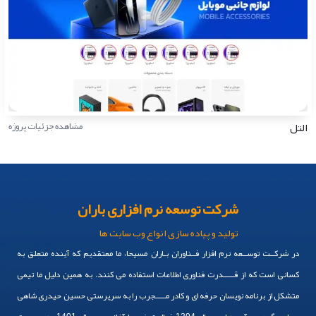
التل
مشاهده جزئیات پروژه
شرکت توسعه نرم افزاری باران
تولید و پیاده سازی انواع وب سایت ها
در شرکــت توســعه نرم افزار فــناوران بـاران مسیحا، ما معتقدیم که آینده متعلق به
کسانی است که از قـــــدرت فناوری اطلاعات استفاده می کنند. به همین دلیل ما تیمی
متشکل از برنامه نویسان حرفه ای و کادر مـــــجرب را به سرپرستی حسین حیدری شاهی