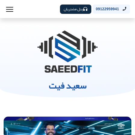
پنل مشتریان
09122959941
سعید فیت