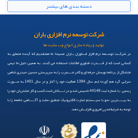
دسته بندی های بیشتر
شرکت توسعه نرم افزاری باران
تولید و پیاده سازی انواع وب سایت ها
در شرکــت توســعه نرم افزار فــناوران بـاران مسیحا، ما معتقدیم که آینده متعلق به
کسانی است که از قـــــدرت فناوری اطلاعات استفاده می کنند. به همین دلیل ما تیمی
متشکل از برنامه نویسان حرفه ای و کادر مـــــجرب را به سرپرستی حسین حیدری شاهی
سرایی گرد هم آورده ایم. سال 1394 فعالیت خود را آغاز و در سال 1401 به صـــورت
رسمی ، با شماره ثبت 44148 تاسیس شد و در تـــــلاش است کسب و کار مشتریان خود را
به بهــــــترین نحو با سیـــستم تجارت الکترونیک منطبق نماید و آگــــــاهی جامعه را با
توجه به شرایط مدرن امروزی افزایــش دهد.