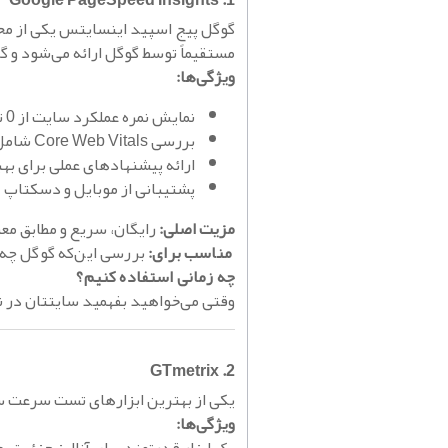
1. Google PageSpeed Insights
گوگل پیج اسپید اینسایتس یکی از مح
مستقیماً توسط گوگل ارائه می‌شود و 
ویژگی‌ها:
نمایش نمره عملکرد سایت از 0 تا 100
بررسی Core Web Vitals شامل LCP، CLS و FID
ارائه پیشنهادهای عملی برای ب
پشتیبانی از موبایل و دسکتاپ
مزیت اصلی:
رایگان، سریع و مطابق مع
مناسب برای:
بررسی این‌که گوگل چه 
چه زمانی استفاده کنیم؟
وقتی می‌خواهید بفهمید سایتتان در نگ
2. GTmetrix
یکی از بهترین ابزارهای تست سرعت س
ویژگی‌ها: