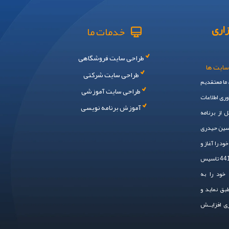
اری
خدمات ما
طراحی سایت فروشگاهی
سایت ها
طراحی سایت شرکتی
، ما معتقدیم
طراحی سایت آموزشی
وری اطلاعات
آموزش برنامه نویسی
 از برنامه
حسین حیدری
 ایم. سال 1394 فعالیت خود را آغاز و
در سال 1401 به صـــورت رسمی ، با شماره ثبت 44148 تاسیس
خود را به
طبق نماید و
زی افزایــش