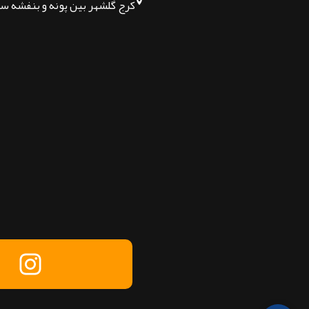
کرج گلشهر بین پونه و بنفشه س
تماس بگیرید
پیام در تلگرام
پیام در واتساپ
پیام در لینکدین