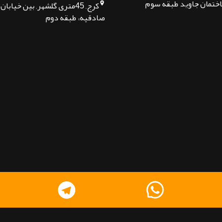
اختمان جاوید طبقه سوم
کرج, 45متری گلشهر, بین خیا
صادقیه، طبقه دوم