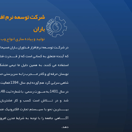
شرکت توسعه نرم افز
باران
تولید و پیاده سازی انواع وب 
در شرکــت توســعه نرم افزار فــناوران بـاران مسیحا
که آینده متعلق به کسانی است که از قـــــدرت فنا
استفاده می کنند. به همین دلیل ما تیمی متشکل
نویسان حرفه ای و کادر مـــــجرب را به سرپرستی 
شاهی سرایی گرد هم آورده
شد و در تـــــلاش است کسب و کار مشتریان 
بهــــــترین نحو با سیـــستم تجارت الکترونیک من
آگــــــاهی جامعه را با توجه به شرایط مدرن امرو
دهد.