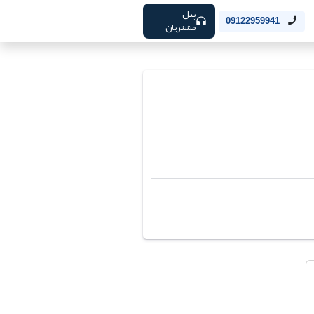
پنل
09122959941
مشتریان