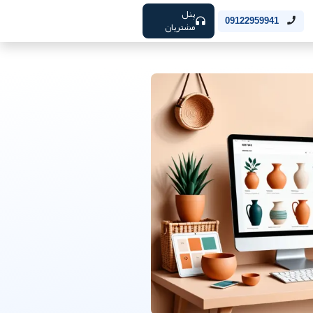
پنل
09122959941
مشتریان