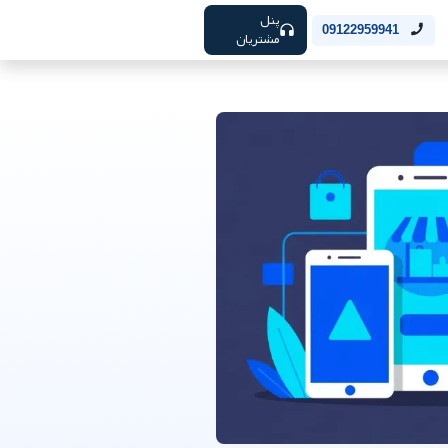
پنل
09122959941
مشتریان