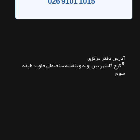
ارسال دیدگاه
شرکت توسعه نرم افزاری باران
تولید و پیاده سازی انواع وب سایت ها
در شرکــت توســعه نرم افزار فــناوران بـاران مسیحا، ما معتقدیم که آینده متعلق به
کسانی است که از قـــــدرت فناوری اطلاعات استفاده می کنند. به همین دلیل ما تیمی
متشکل از برنامه نویسان حرفه ای و کادر مـــــجرب را به سرپرستی حسین حیدری شاهی
سرایی گرد هم آورده ایم. سال 1394 فعالیت خود را آغاز و در سال 1401 به صـــورت
رسمی ، با شماره ثبت 44148 تاسیس شد و در تـــــلاش است کسب و کار مشتریان خود را
به بهــــــترین نحو با سیـــستم تجارت الکترونیک منطبق نماید و آگــــــاهی جامعه را با
توجه به شرایط مدرن امروزی افزایــش دهد.