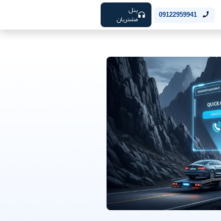
پنل
09122959941
مشتریان