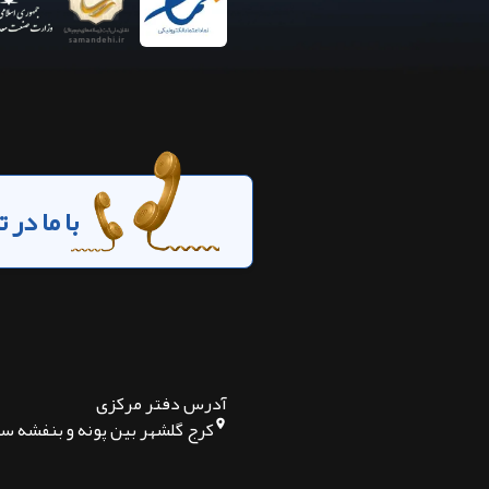
با ما در
آدرس دفتر مرکزی
کرج گلشهر بین پونه و بنفشه س