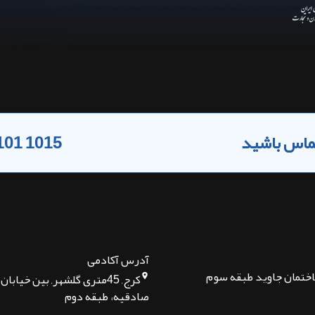
 تماس باشید
101 1015
آدرس آکادمی
اختمان جاوید طبقه سوم
کرج, 45متری گلشهر, بین خیا
صادقیه، طبقه دوم