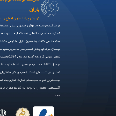
باران
تولید و پیاده سازی انواع وب 
در شرکــت توســعه نرم افزار فــناوران بـاران مسیحا
که آینده متعلق به کسانی است که از قـــــدرت فنا
استفاده می کنند. به همین دلیل ما تیمی متشکل
نویسان حرفه ای و کادر مـــــجرب را به سرپرستی 
شاهی سرایی گرد هم آورده
شد و در تـــــلاش است کسب و کار مشتریان 
بهــــــترین نحو با سیـــستم تجارت الکترونیک من
آگــــــاهی جامعه را با توجه به شرایط مدرن امرو
دهد.