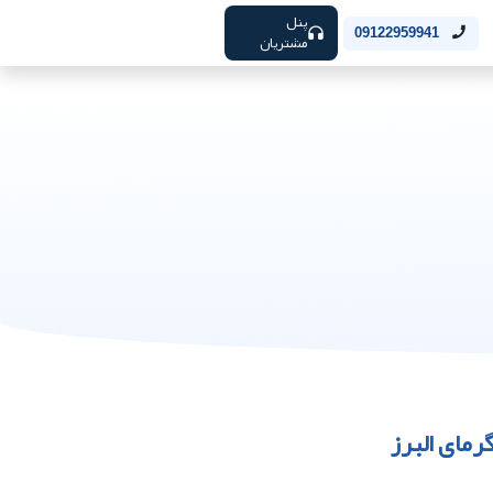
پنل
09122959941
مشتریان
مای البرز