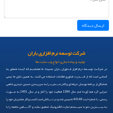
ارسال دیدگاه
شرکت توسعه نرم افزاری باران
تولید و پیاده سازی انواع وب سایت ها
در شرکــت توســعه نرم افزار فــناوران بـاران مسیحا، ما معتقدیم که آینده متعلق به
کسانی است که از قـــــدرت فناوری اطلاعات استفاده می کنند. به همین دلیل ما تیمی
متشکل از برنامه نویسان حرفه ای و کادر مـــــجرب را به سرپرستی حسین حیدری شاهی
سرایی گرد هم آورده ایم. سال 1394 فعالیت خود را آغاز و در سال 1401 به صـــورت
رسمی ، با شماره ثبت 44148 تاسیس شد و در تـــــلاش است کسب و کار مشتریان خود را
به بهــــــترین نحو با سیـــستم تجارت الکترونیک منطبق نماید و آگــــــاهی جامعه را با